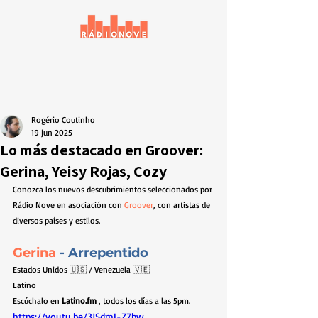
Rogério Coutinho
19 jun 2025
Lo más destacado en Groover:
Gerina, Yeisy Rojas, Cozy
Conozca los nuevos descubrimientos seleccionados por 
Rádio Nove en asociación con 
Groover
,
 con artistas de 
diversos países y estilos.
Gerina
- Arrepentido
Estados Unidos 🇺🇸 / Venezuela 🇻🇪
Latino
Escúchalo en 
Latino.fm
 , todos los días a las 5pm.
https://youtu.be/3JSdmI-Z7bw