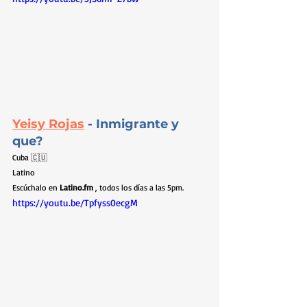
Yeisy Rojas
- Inmigrante y 
que?
Cuba 🇨🇺
Latino
Escúchalo en 
Latino.fm
 , todos los días a las 5pm.
https://youtu.be/Tpfyss0ecgM