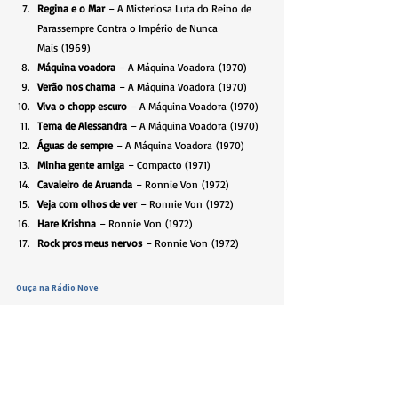
Regina e o Mar
 – A Misteriosa Luta do Reino de 
Parassempre Contra o Império de Nunca 
Mais (1969)
Máquina voadora
 – A Máquina Voadora (1970)
Verão nos chama
 – A Máquina Voadora (1970)
Viva o chopp escuro
 – A Máquina Voadora (1970)
Tema de Alessandra
 – A Máquina Voadora (1970)
Águas de sempre
 – A Máquina Voadora (1970)
Minha gente amiga
 – Compacto (1971)
Cavaleiro de Aruanda
 – Ronnie Von (1972)
Veja com olhos de ver
 – Ronnie Von (1972)
Hare Krishna
 – Ronnie Von (1972)
Rock pros meus nervos
 – Ronnie Von (1972)
Ouça na Rádio Nove
O Rock Brasil 70 vai ao ar pela Rádio Nove no 
domingo às 12h e terça às 19h.
Rock Brasil 70