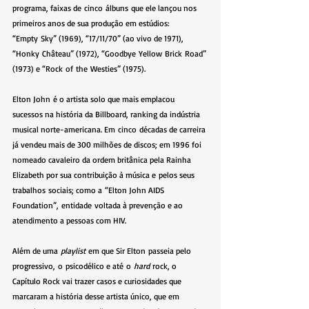
programa, faixas de cinco álbuns que ele lançou nos 
primeiros anos de sua produção em estúdios: 
“Empty Sky” (1969), “17/11/70” (ao vivo de 1971), 
“Honky Château” (1972), “Goodbye Yellow Brick Road” 
(1973) e “Rock of the Westies” (1975).   
Elton John é o artista solo que mais emplacou 
sucessos na história da Billboard, ranking da indústria 
musical norte-americana. Em cinco décadas de carreira 
já vendeu mais de 300 milhões de discos; em 1996 foi 
nomeado cavaleiro da ordem britânica pela Rainha 
Elizabeth por sua contribuição à música e pelos seus 
trabalhos sociais; como a “Elton John AIDS 
Foundation”, entidade voltada à prevenção e ao 
atendimento a pessoas com HIV. 
Além de uma 
playlist
 em que Sir Elton passeia pelo 
progressivo, o psicodélico e até o 
hard
 rock, o 
Capítulo Rock vai trazer casos e curiosidades que 
marcaram a história desse artista único, que em 