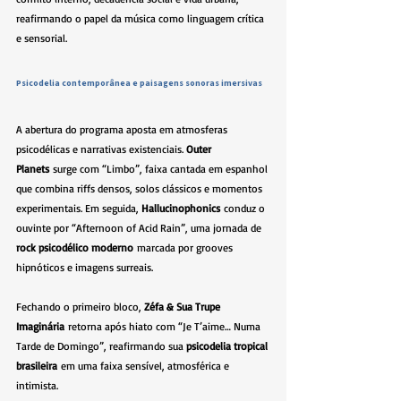
reafirmando o papel da música como linguagem crítica 
e sensorial.
Psicodelia contemporânea e paisagens sonoras imersivas
A abertura do programa aposta em atmosferas 
psicodélicas e narrativas existenciais. 
Outer 
Planets
 surge com “Limbo”, faixa cantada em espanhol 
que combina riffs densos, solos clássicos e momentos 
experimentais. Em seguida, 
Hallucinophonics
 conduz o 
ouvinte por “Afternoon of Acid Rain”, uma jornada de 
rock psicodélico moderno
 marcada por grooves 
hipnóticos e imagens surreais.
Fechando o primeiro bloco, 
Zéfa & Sua Trupe 
Imaginária
 retorna após hiato com “Je T’aime… Numa 
Tarde de Domingo”, reafirmando sua 
psicodelia tropical 
brasileira
 em uma faixa sensível, atmosférica e 
intimista.