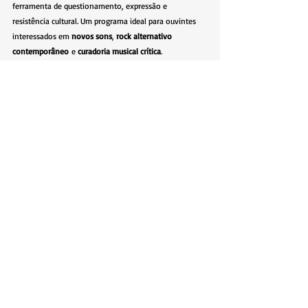
ferramenta de questionamento, expressão e 
resistência cultural. Um programa ideal para ouvintes 
interessados em 
novos sons
, 
rock alternativo 
contemporâneo
 e 
curadoria musical crítica
.
Ouça na Rádio Nove
Descobertas Groover
 vai ao ar pela Rádio Nove 
domingo às 14h e segunda às 20h.
Descobertas Groover
Posts recentes
Ver tudo