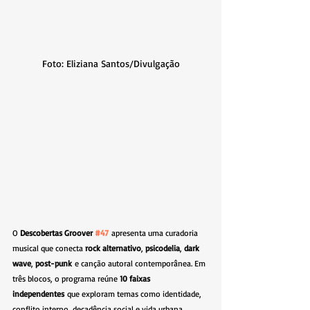
Foto: Eliziana Santos/Divulgação
O 
Descobertas Groover 
#47
 apresenta uma curadoria 
musical que conecta 
rock alternativo
, 
psicodelia
, 
dark 
wave
, 
post-punk
 e canção autoral contemporânea. Em 
três blocos, o programa reúne 
10 faixas 
independentes
 que exploram temas como identidade, 
conflito interno, decadência social e vida urbana, 