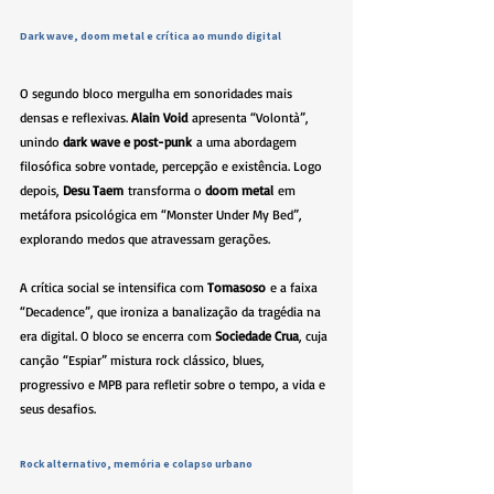
Dark wave, doom metal e crítica ao mundo digital
O segundo bloco mergulha em sonoridades mais 
densas e reflexivas. 
Alain Void
 apresenta “Volontà”, 
unindo 
dark wave e post-punk
 a uma abordagem 
filosófica sobre vontade, percepção e existência. Logo 
depois, 
Desu Taem
 transforma o 
doom metal
 em 
metáfora psicológica em “Monster Under My Bed”, 
explorando medos que atravessam gerações.
A crítica social se intensifica com 
Tomasoso
 e a faixa 
“Decadence”, que ironiza a banalização da tragédia na 
era digital. O bloco se encerra com 
Sociedade Crua
, cuja 
canção “Espiar” mistura rock clássico, blues, 
progressivo e MPB para refletir sobre o tempo, a vida e 
seus desafios.
Rock alternativo, memória e colapso urbano