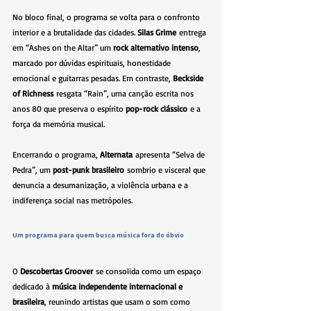
No bloco final, o programa se volta para o confronto 
interior e a brutalidade das cidades. 
Silas Grime
 entrega 
em “Ashes on the Altar” um 
rock alternativo intenso
, 
marcado por dúvidas espirituais, honestidade 
emocional e guitarras pesadas. Em contraste, 
Beckside 
of Richness
 resgata “Rain”, uma canção escrita nos 
anos 80 que preserva o espírito 
pop-rock clássico
 e a 
força da memória musical.
Encerrando o programa, 
Alternata
 apresenta “Selva de 
Pedra”, um 
post-punk brasileiro
 sombrio e visceral que 
denuncia a desumanização, a violência urbana e a 
indiferença social nas metrópoles.
Um programa para quem busca música fora do óbvio
O 
Descobertas Groover
 se consolida como um espaço 
dedicado à 
música independente internacional e 
brasileira
, reunindo artistas que usam o som como 