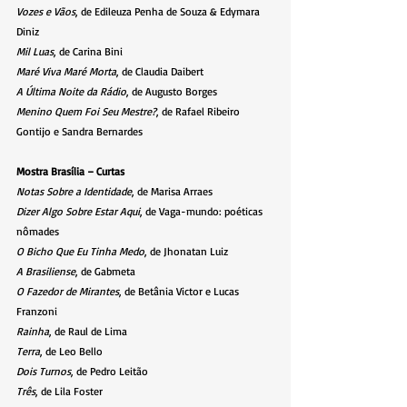
Vozes e Vãos
, de Edileuza Penha de Souza & Edymara 
Diniz
Mil Luas
, de Carina Bini
Maré Viva Maré Morta
, de Claudia Daibert
A Última Noite da Rádio
, de Augusto Borges
Menino Quem Foi Seu Mestre?
, de Rafael Ribeiro 
Gontijo e Sandra Bernardes
Mostra Brasília – Curtas
Notas Sobre a Identidade
, de Marisa Arraes
Dizer Algo Sobre Estar Aqui
, de Vaga-mundo: poéticas 
nômades
O Bicho Que Eu Tinha Medo
, de Jhonatan Luiz
A Brasiliense
, de Gabmeta
O Fazedor de Mirantes
, de Betânia Victor e Lucas 
Franzoni
Rainha
, de Raul de Lima
Terra
, de Leo Bello
Dois Turnos
, de Pedro Leitão
Três
, de Lila Foster