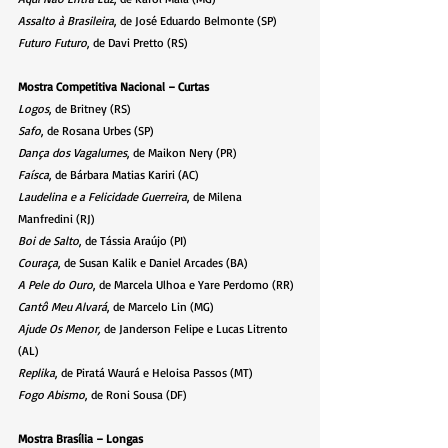
Assalto à Brasileira
, de José Eduardo Belmonte (SP)
Futuro Futuro
, de Davi Pretto (RS)
Mostra Competitiva Nacional – Curtas
Logos
, de Britney (RS)
Safo
, de Rosana Urbes (SP)
Dança dos Vagalumes
, de Maikon Nery (PR)
Faísca
, de Bárbara Matias Kariri (AC)
Laudelina e a Felicidade Guerreira
, de Milena 
Manfredini (RJ)
Boi de Salto
, de Tássia Araújo (PI)
Couraça
, de Susan Kalik e Daniel Arcades (BA)
A Pele do Ouro
, de Marcela Ulhoa e Yare Perdomo (RR)
Cantô Meu Alvará
, de Marcelo Lin (MG)
Ajude Os Menor,
 de Janderson Felipe e Lucas Litrento 
(AL)
Replika
, de Piratá Waurá e Heloisa Passos (MT)
Fogo Abismo
, de Roni Sousa (DF)
Mostra Brasília – Longas