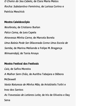
O Cheiro do Seu Cabelo
, de Clara Maria Matos
Rocha: Substantivo Feminino
, de Larissa Corino e 
Patrícia Meschick
Mostra Caleidoscópio
Nosferatu
, de Cristiano Burlan
Palco Cama
, de Jura Capela
Atravessa Minha Carne
, de Marcela Borela
Uma Baleia Pode Ser Dilacerada Como Uma Escola de 
Samba
, de Marina Meliande e Felipe M. Bragança
Nimuendajú
, de Tania Anaya
Mostra Festival dos Festivais
Cais
, de Safira Moreira
A Mulher Sem Chão
, de Auritha Tabajara e Débora 
McDowell
Vasta Natureza de Minha Mãe
, de Aristótelis Tothi e 
Inez dos Santos
As Travessias de Letieres Leite
, de Iris de Oliveira e Day 
Sena