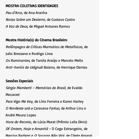
MOSTRA COLETIVAS IDENTIDADES
Pau d’Arco
, de Ana Aranha
Notas Sobre um Desterro
, de Gustavo Castro
A Voz de Deus
, de Miguel Antunes Ramos
Mostra História(s) do Cinema Brasileiro
Relâmpagos de Críticas Murmúrios de Metafísicas
, de 
Julio Bressane e Rodrigo Lima
Os Ruminantes
, de Tarsila Araújo e Marcelo Mello
Anti-heróis do Udigrudi Baiano
, de Henrique Dantas
Sessões Especiais
Sérgio Mamberti – Memórias do Brasil,
 de Evaldo 
Mocarzel
Para Vigo Me Voy
, de Lírio Ferreira e Karen Harley
O Nordeste sob a Caravana Farkas
, de Arthur Lins e 
André Moura Lopes
Hora do Recreio
, de Lúcia Murat (Prêmio Leila Diniz)
DF Ontem, Hoje e Amanhã
 – O Cego Estrangeiro, de 
Marcius Barbieri e 
O Socorro Não Virá
, de Cibele Amaral