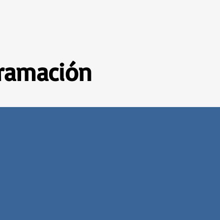
Descobertas Groover
Rock Brasil 70
Gramofone
gramación