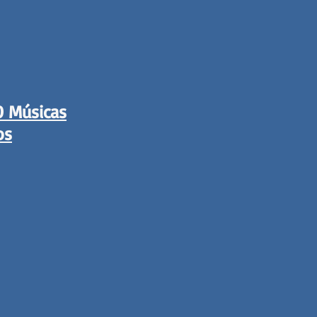
0 Músicas
os