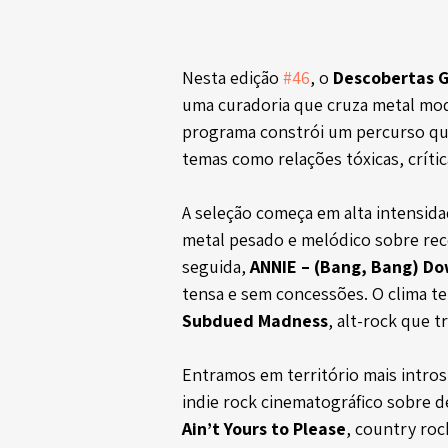
Nesta edição 
#46
, o 
Descobertas 
uma curadoria que cruza metal mode
programa constrói um percurso que
temas como relações tóxicas, crític
A seleção começa em alta intensid
metal pesado e melódico sobre re
seguida, 
ANNIE – (Bang, Bang) D
tensa e sem concessões. O clima t
Subdued Madness
, alt-rock que t
Entramos em território mais intro
indie rock cinematográfico sobre d
Ain’t Yours to Please
, country roc