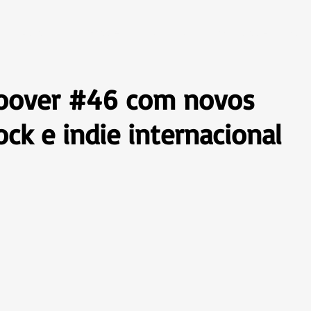
Programas
Grade
Contato
Privacidade
Bus
roover #46 com novos
ck e indie internacional