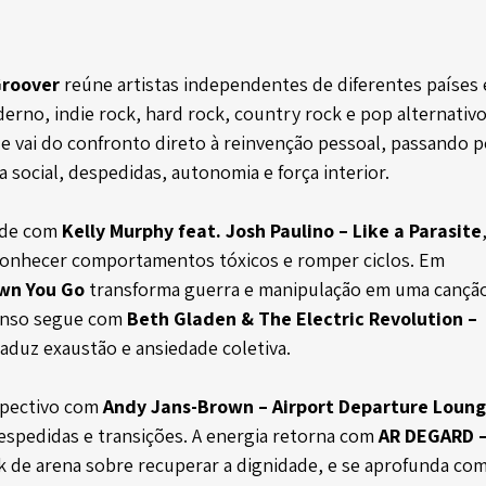
Groover
 reúne artistas independentes de diferentes países
rno, indie rock, hard rock, country rock e pop alternativo
 vai do confronto direto à reinvenção pessoal, passando p
a social, despedidas, autonomia e força interior.
ade com 
Kelly Murphy feat. Josh Paulino – Like a Parasite
conhecer comportamentos tóxicos e romper ciclos. Em 
own You Go
 transforma guerra e manipulação em uma canção
enso segue com 
Beth Gladen & The Electric Revolution – 
raduz exaustão e ansiedade coletiva.
spectivo com 
Andy Jans-Brown – Airport Departure Loun
espedidas e transições. A energia retorna com 
AR DEGARD – 
k de arena sobre recuperar a dignidade, e se aprofunda com