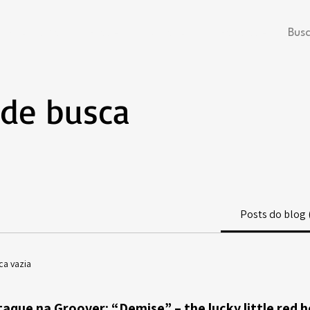
Programas
Grade
Contato
Privacidade
Bus
 de busca
Posts do blog 
ca vazia
aque na Groover: “Demise” – the lucky little red 