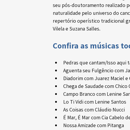
seu pós-doutoramento realizado p
naturalidade pelo universo do canci
repertório operístico tradicional g
Vilela e Suzana Salles.
Confira as músicas t
Pedras que cantam/Isso aqui 
Aguenta seu Fulgêncio com J
Diadorim com Juarez Maciel e
Chega de Saudade com Chico O
Campo Branco com Lenine Sa
Lo Ti Vidi com Lenine Santos
As Coisas com Cláudio Nucci
É Mar, É Mar com Cia Cabelo d
Nossa Amizade com Pitanga