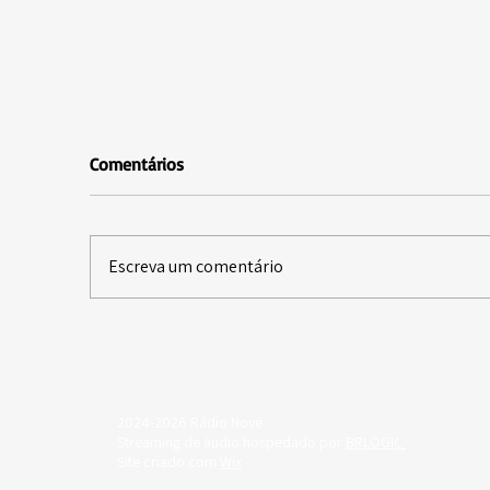
Comentários
Escreva um comentário
Daniela Spielmann no Brasil
Ar
Regional
Re
2024-2026 Rádio Nove
​Streaming de áudio hospedado por
BRLOGIC
Site criado com
Wix